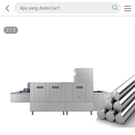
2
/
2