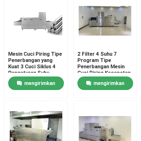
Tentang kita
Wisata pabrik
Mesin Cuci Piring Tipe
2 Filter 4 Suhu 7
Kontrol kualitas
Penerbangan yang
Program Tipe
Kuat 3 Cuci Siklus 4
Penerbangan Mesin
Pengaturan Suhu
Cuci Piring Kecepatan
Hubungi kami
tinggi
mengirimkan
mengirimkan
permintaan
permintaan
Quote request suatu
Mesin pencuci piring komersial
Mesin Pencuci Piring Konveyor Rak