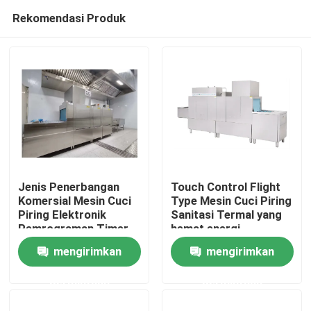
Rekomendasi Produk
Jenis Penerbangan
Touch Control Flight
Komersial Mesin Cuci
Type Mesin Cuci Piring
Piring Elektronik
Sanitasi Termal yang
Rumah
Pemrograman Timer
hemat energi
Pembersihan higienis
mengirimkan
mengirimkan
Produk
permintaan
permintaan
Tampilan VR