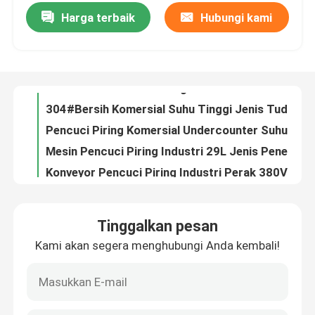
Harga terbaik
Hubungi kami
ODM Mesin Pencuci Piring Undercounter Komersial Suhu Tinggi 380V Jenis Tudung
304#Bersih Komersial Suhu Tinggi Jenis Tudung Pencuci Piring Industri Undercounter
Tentang kita
Pencuci Piring Komersial Undercounter Suhu Tinggi Berdiri Bebas Otomatis
Mesin Pencuci Piring Industri 29L Jenis Penerbangan Otomatis ODM RoHS
Wisata pabrik
Konveyor Pencuci Piring Industri Perak 380V Mesin Pencuci Piring Komersial Hood
380V Mesin Pencuci Piring Tekanan Air Stainless Steel Ukuran Kustom Mesin Pencuci Piring OEM
Kontrol kualitas
Stable Drawer Style Dishwasher Mesin Pencuci Piring Restoran 380V yang Terintegrasi Penuh
380V Air Efisien Pencuci Piring Aman Jenis Penerbangan ODM Otomatis Penuh
Hubungi kami
Mesin Pencuci Piring Super Senyap Otomatis Penuh Hemat Air Komersial Multifungsi
Tableware Mesin Pencuci Piring Otomatis Konveyor Mesin Pencuci Piring Tradisional
Quote request suatu
Tinggalkan pesan
Kantin Mesin Pencuci Piring Otomatis Saluran Aplikasi Stabil Mesin Pencuci Piring Terkendali
Kami akan segera menghubungi Anda kembali!
Mesin Pencuci Piring Otomatis Stabil Mesin Pencuci Piring Terowongan Komersial
Mesin pencuci piring komersial
Mesin Pencuci Piring Otomatis Konveyor Kontrol Cerdas Komersial
Mesin Pencuci Piring Otomatis Tahan Lama Suhu Tinggi Multifungsi
Mesin Pencuci Piring Konveyor Rak
Mesin Pencuci Piring Industri Besar 380V Tahan Lama Terintegrasi Mesin Piring Jenis Penerbangan