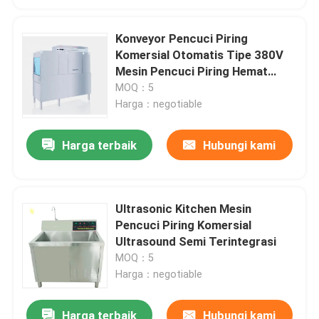
Konveyor Pencuci Piring
Komersial Otomatis Tipe 380V
Mesin Pencuci Piring Hemat
Energi
MOQ：5
Harga：negotiable
Harga terbaik
Hubungi kami
Ultrasonic Kitchen Mesin
Pencuci Piring Komersial
Ultrasound Semi Terintegrasi
MOQ：5
Harga：negotiable
Harga terbaik
Hubungi kami