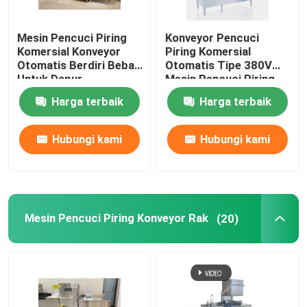
Deterjen Pencuci Piring Cair
Mesin Pencuci Piring
Konveyor Pencuci
Komersial Konveyor
Piring Komersial
Otomatis Berdiri Bebas
Otomatis Tipe 380V
Pembuang Limbah Makanan
Untuk Dapur
Mesin Pencuci Piring
Hemat Energi
Harga terbaik
Harga terbaik
Tempat Sampah Dapur
Hubungi kami
Hubungi kami
Mesin Pencuci Piring Konveyor Rak
(20)