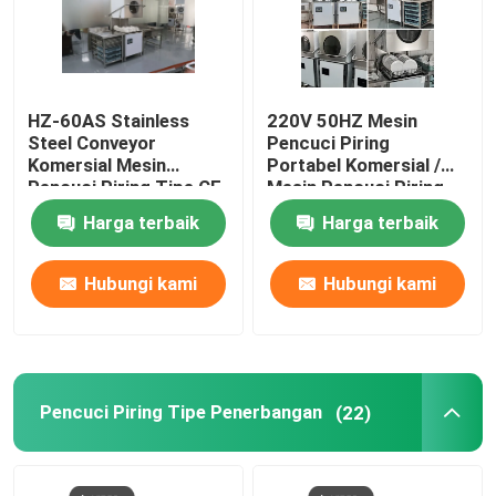
HZ-60AS Stainless
220V 50HZ Mesin
Steel Conveyor
Pencuci Piring
Komersial Mesin
Portabel Komersial /
Pencuci Piring Tipe CE
Mesin Pencuci Piring
Konveyor Dengan
Harga terbaik
Harga terbaik
Pengering
Hubungi kami
Hubungi kami
Pencuci Piring Tipe Penerbangan
(22)