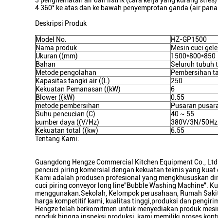
3 penghematan air dan listrik (cara kerja yang kurang stres)
4 360° ke atas dan ke bawah penyemprotan ganda (air pana
Deskripsi Produk
Model No.
HZ-GP1500
Nama produk
Mesin cuci gel
Ukuran ((mm)
1500*800*850
Bahan
Seluruh tubuh t
Metode pengolahan
Pembersihan 
Kapasitas tangki air ((L)
250
Kekuatan Pemanasan ((kW)
6
Blower ((kW)
0.55
metode pembersihan
Pusaran pusar
Suhu pencucian (C)
40 ~ 55
sumber daya ((V/Hz)
380V/3N/50Hz
Kekuatan total ((kw)
6.55
Tentang Kami:
Guangdong Hengze Commercial Kitchen Equipment Co., Ltd. d
pencuci piring komersial dengan kekuatan teknis yang kuat 
Kami adalah produsen profesional yang mengkhususkan diri
cuci piring conveyor long line"Bubble Washing Machine". K
menggunakan.Sekolah, Kelompok perusahaan, Rumah Sakit d
harga kompetitif kami, kualitas tinggi,produksi dan pengiri
Hengze telah berkomitmen untuk menyediakan produk mesin 
produk hingga inspeksi produksi, kami memiliki proses kontr