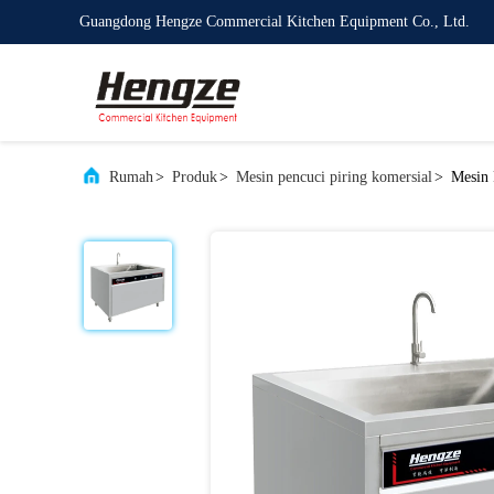
Guangdong Hengze Commercial Kitchen Equipment Co., Ltd.
Rumah
>
Produk
>
Mesin pencuci piring komersial
>
Mesin 