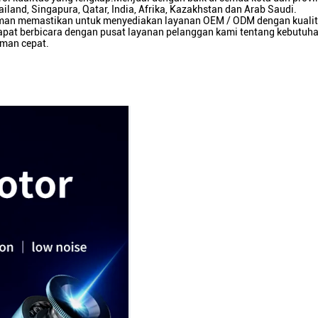
ailand, Singapura, Qatar, India, Afrika, Kazakhstan dan Arab Saudi.
n memastikan untuk menyediakan layanan OEM / ODM dengan kualitas 
apat berbicara dengan pusat layanan pelanggan kami tentang kebutu
iman cepat.