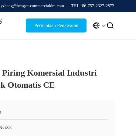
thyzhang@hengze-commercialdm.com
TEL: 86-757-2327-2872
i


Permintaan Penawaran
 Piring Komersial Industri
ik Otomatis CE
a
NGZE