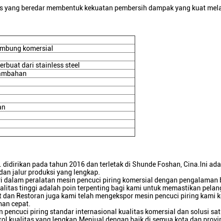
s yang beredar membentuk kekuatan pembersih dampak yang kuat melal
embung komersial
erbuat dari stainless steel
tambahan
an
idirikan pada tahun 2016 dan terletak di Shunde Foshan, Cina.Ini ada
dan jalur produksi yang lengkap.
 dalam peralatan mesin pencuci piring komersial dengan pengalaman b
ualitas tinggi adalah poin terpenting bagi kami untuk memastikan pel
an Restoran juga kami telah mengekspor mesin pencuci piring kami k
man cepat.
pencuci piring standar internasional kualitas komersial dan solusi s
ol kualitas yang lengkap.Menjual dengan baik di semua kota dan provins