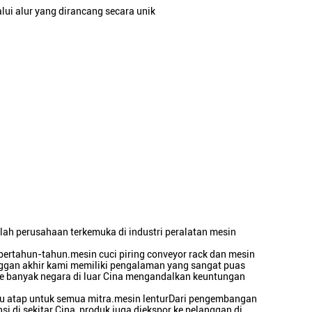
ui alur yang dirancang secara unik
lah perusahaan terkemuka di industri peralatan mesin
ertahun-tahun.mesin cuci piring conveyor rack dan mesin
anggan akhir kami memiliki pengalaman yang sangat puas
e banyak negara di luar Cina mengandalkan keuntungan
atu atap untuk semua mitra.mesin lenturDari pengembangan
i di sekitar Cina, produk juga diekspor ke pelanggan di