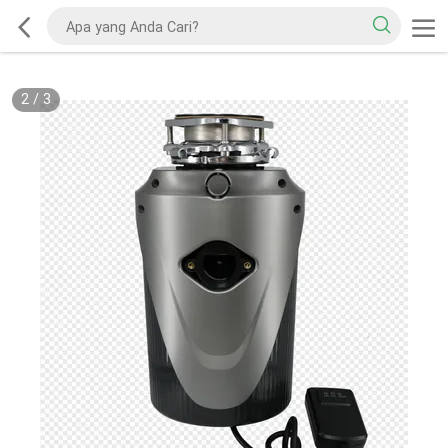
2
/
3