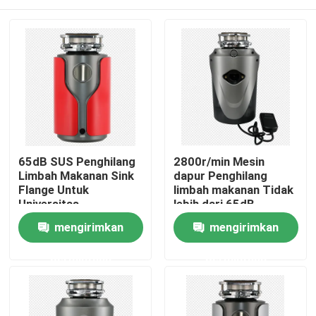
65dB SUS Penghilang
2800r/min Mesin
Limbah Makanan Sink
dapur Penghilang
Flange Untuk
limbah makanan Tidak
Universitas
lebih dari 65dB
Kebisingan
Rumah
mengirimkan
mengirimkan
permintaan
permintaan
Produk
Tampilan VR