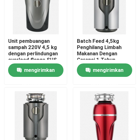
Tentang kita
Wisata pabrik
Unit pembuangan
Batch Feed 4,5kg
sampah 220V 4,5 kg
Penghilang Limbah
dengan perlindungan
Makanan Dengan
Kontrol kualitas
overload flange SUS
Garansi 1 Tahun
sink
mengirimkan
mengirimkan
Hubungi kami
permintaan
permintaan
Quote request suatu
Mesin pencuci piring komersial
Mesin Pencuci Piring Konveyor Rak